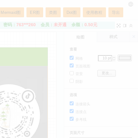
Mermaid图
ER图
类图
Dot图
使用教程
导出
密码：
763***260
会员：
未开通
余额：
0.50元
样式
绘图
查看
网格
页面视图
更改...
背景
阴影
选项
连接箭头
连接点
参考线
页面尺寸