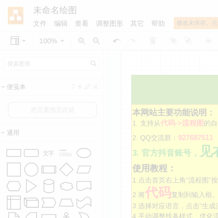
未命名绘图
文件
编辑
查看
调整图形
其它
帮助
修改未保存。
100%
便笺本
?
把元素拖至此处
本网站主要功能说明：
代码->流程图
1. 支持从
的自
通用
927687511
2. QQ交流群：
见
3. 官方抖音账号，
Heading
文字
Lorem ipsum dolor sit amet,
consectetur adipisicing elit, sed
do eiusmod tempor incididunt ut
labore et dolore magna aliqua.
使用教程：
1.点击首页右上角“流程图”
代码
2.将
复制到
输入框
3.选择对应语言，点击“生成
4.手动调整线条样式、优化