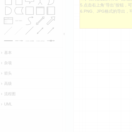
5.点击右上角“导出”按钮
Vertical Container
Horizontal Container
6.PNG、JPG格式的导出，
List
Item 1
List Item
Item 2
Item 3
Label
Source
Source
Target
Label
Label
基本
杂项
箭头
高级
流程图
UML