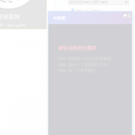
竖向
横向
AI画图
编辑数据
清除默认风格
请告诉我您的需求
例如: 帮我画个操作系统架构图
例如: 优化一下流程图的布局
例如: 换一下背景颜色