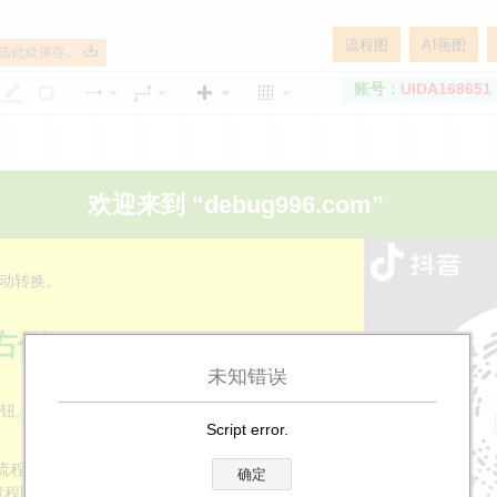
流程图
AI画图
点击此处保存。
账号：
UIDA168651
欢迎来到 “debug996.com”
动转换。
右侧
未知错误
按钮。
Script error.
。
流程图”按钮。
确定
流程图布局（参考教程示例）。